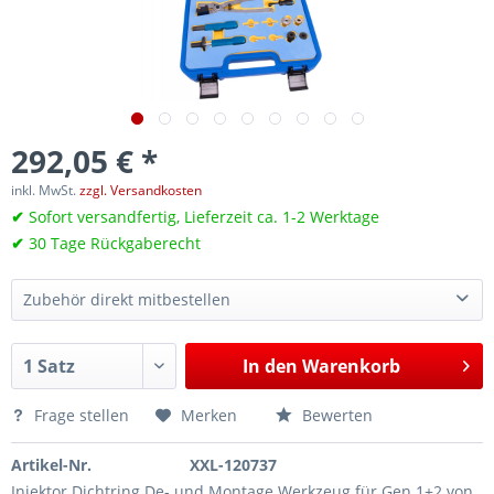
292,05 € *
inkl. MwSt.
zzgl. Versandkosten
✔
Sofort versandfertig, Lieferzeit ca. 1-2 Werktage
✔
30 Tage Rückgaberecht
Zubehör direkt mitbestellen
Steuerzeiten Einstellwerkzeug, Steuerkette, für BMW, Mini B32, B36, B38, B42, B46, B48, B58
676,05 €*
In den
Warenkorb
Ausgleichswellen-Demontagewerkzeug für BMW / Mini B46, B47, B48, wie 2361286, 2458114
31,60 €*
Ausgleichswellen-Einstellwerkzeug für BMW Mini B47 B48 N47, wie 2288054, 118750
180,85 €*
Frage stellen
Merken
Bewerten
Artikel-Nr.
XXL-120737
Injektor Dichtring De- und Montage Werkzeug für Gen.1+2 von