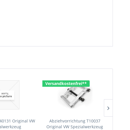
Versandkostenfrei**
Versan
40131 Original VW
Abziehvorrichtung T10037
Mont
alwerkzeug
Original VW Spezialwerkzeug
Origin