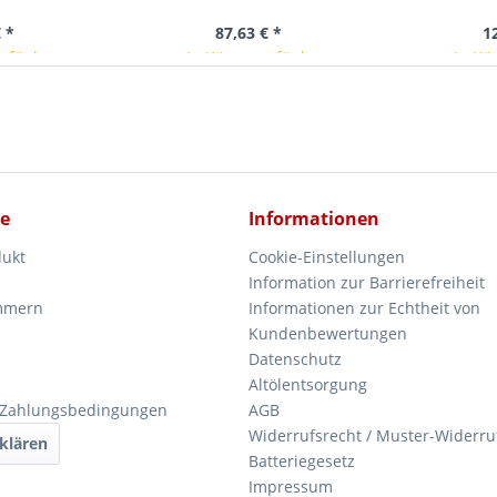
 *
87,63 € *
1
erfügbar
In Kürze verfügbar
In Kü
ce
Informationen
dukt
Cookie-Einstellungen
Information zur Barrierefreiheit
mmern
Informationen zur Echtheit von
Kundenbewertungen
Datenschutz
Altölentsorgung
 Zahlungsbedingungen
AGB
Widerrufsrecht / Muster-Widerru
klären
Batteriegesetz
Impressum