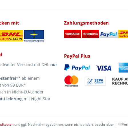
icken mit
Zahlungsmethoden
d
PayPal Plus
ndweiter Versand mit DHL
nur
stenfrei
** ab einem
t von 99 EUR*
uch in Nicht-EU-Länder
t-Lieferung
mit Night Star
ndkosten
und ggf. Nachnahmegebühren, wenn nicht anders beschrieben | **Vers