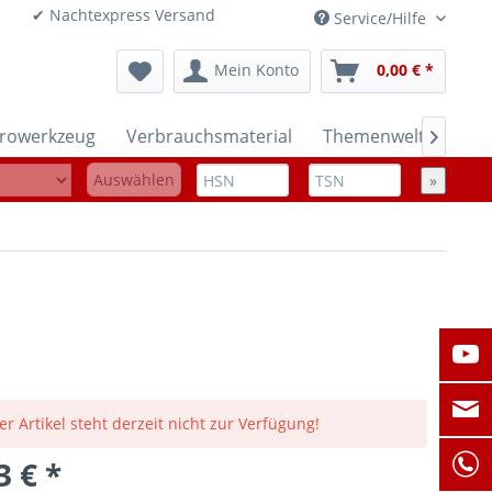
onen ✔ Nachtexpress Versand
Service/Hilfe
Mein Konto
0,00 € *
trowerkzeug
Verbrauchsmaterial
Themenwelten

Auswählen
»
er Artikel steht derzeit nicht zur Verfügung!
3 € *