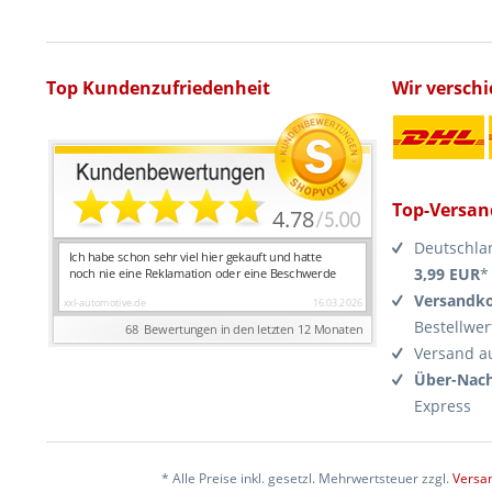
Top Kundenzufriedenheit
Wir versch
Top-Versan
Deutschla
3,99 EUR
*
Versandko
Bestellwer
Versand a
Über-Nach
Express
* Alle Preise inkl. gesetzl. Mehrwertsteuer zzgl.
Versa