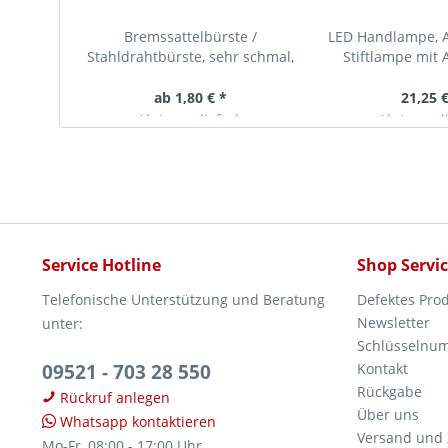
Bremssattelbürste /
LED Handlampe, A
Stahldrahtbürste, sehr schmal,
Stiftlampe mit A
220 mm lang
ab 1,80 € *
21,25 €
Ab Lager lieferbar
Ab Lager l
Service Hotline
Shop Servi
Telefonische Unterstützung und Beratung
Defektes Pro
Newsletter
unter:
Schlüsselnu
09521 - 703 28 550
Kontakt
Rückgabe
Rückruf anlegen
Über uns
Whatsapp kontaktieren
Versand und
Mo-Fr, 08:00 - 17:00 Uhr