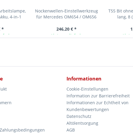
rbeitslampe,
Nockenwellen-Einstellwerkzeug
T55 Bit ohn
kku, 4-in-1
für Mercedes OM654 / OM656
lang, 8 
zu verw. wie...
 *
246,20 € *
1
ieferbar
Ab Lager lieferbar
Ab La
ce
Informationen
dukt
Cookie-Einstellungen
Information zur Barrierefreiheit
mmern
Informationen zur Echtheit von
Kundenbewertungen
Datenschutz
Altölentsorgung
 Zahlungsbedingungen
AGB