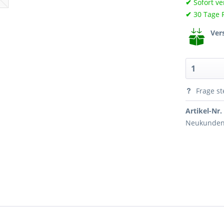
✔
Sofort ve
✔
30 Tage 
Ver
Frage st
Artikel-Nr.
Neukundenr