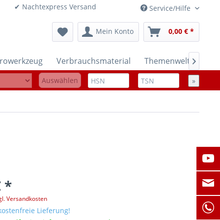
onen ✔ Nachtexpress Versand
Service/Hilfe
Mein Konto
0,00 € *
trowerkzeug
Verbrauchsmaterial
Themenwelten

Auswählen
»
 *
gl. Versandkosten
ostenfreie Lieferung!