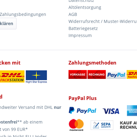
Datenschutz
Altölentsorgung
 Zahlungsbedingungen
AGB
Widerrufsrecht / Muster-Widerru
klären
Batteriegesetz
Impressum
icken mit
Zahlungsmethoden
d
PayPal Plus
ndweiter Versand mit DHL
nur
stenfrei
** ab einem
t von 99 EUR*
uch in Nicht-EU-Länder