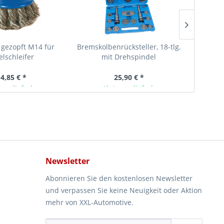
 gezopft M14 für
Bremskolbenrücksteller, 18-tlg.
Radnabe
lschleifer
mit Drehspindel
mm,
links-/rechtsdrehend
Entr
 4,85 € *
25,90 € *
ger lieferbar
Ab Lager lieferbar
Newsletter
Abonnieren Sie den kostenlosen Newsletter
und verpassen Sie keine Neuigkeit oder Aktion
mehr von XXL-Automotive.