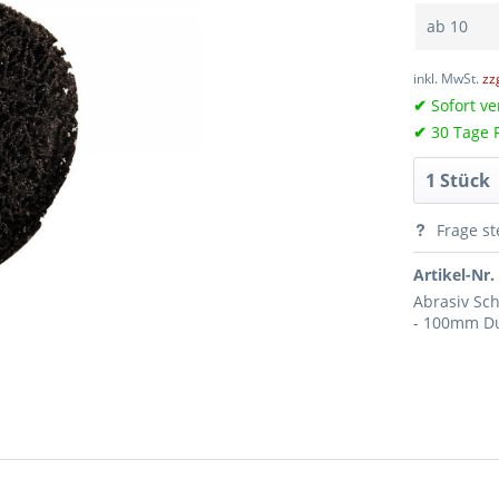
ab
10
inkl. MwSt.
zz
✔
Sofort ve
✔
30 Tage 
Frage st
Artikel-Nr.
Abrasiv Sch
- 100mm D