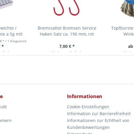
wichte /
Bremssattel Bremsen Service
Topfbürste
te a 5g mit
Haken Satz ca. 190 mm, rot
Winke
eschichtet
 € * / 1 Kilogramm)
 *
7,00 € *
ab
ieferbar
Ab Lager lieferbar
Ab La
ce
Informationen
dukt
Cookie-Einstellungen
Information zur Barrierefreiheit
mmern
Informationen zur Echtheit von
Kundenbewertungen