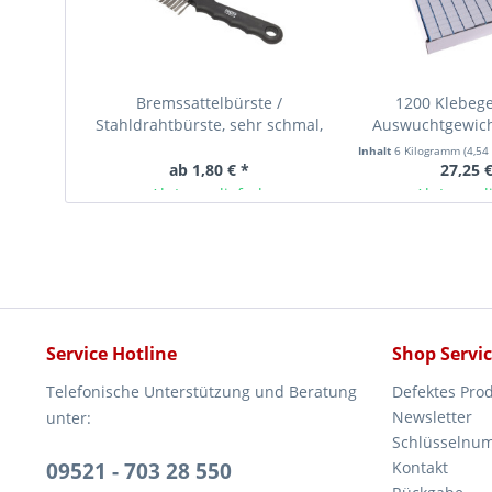
Bremssattelbürste /
1200 Klebege
Stahldrahtbürste, sehr schmal,
Auswuchtgewich
220 mm lang
Abrisskante, b
Inhalt
6 Kilogramm
(4,54
ab 1,80 € *
27,25 €
Ab Lager lieferbar
Ab Lager l
Service Hotline
Shop Servi
Telefonische Unterstützung und Beratung
Defektes Pro
Newsletter
unter:
Schlüsselnu
09521 - 703 28 550
Kontakt