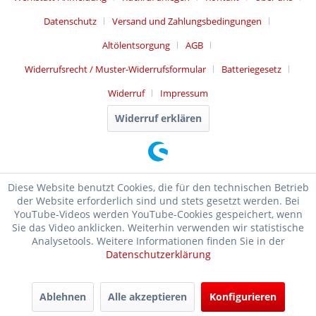
Datenschutz
Versand und Zahlungsbedingungen
Altölentsorgung
AGB
Widerrufsrecht / Muster-Widerrufsformular
Batteriegesetz
Widerruf
Impressum
Widerruf erklären
Diese Website benutzt Cookies, die für den technischen Betrieb
der Website erforderlich sind und stets gesetzt werden. Bei
YouTube-Videos werden YouTube-Cookies gespeichert, wenn
Sie das Video anklicken. Weiterhin verwenden wir statistische
Analysetools. Weitere Informationen finden Sie in der
Datenschutzerklärung
SEHR GUT
(4.99 / 5)
Ablehnen
Alle akzeptieren
Konfigurieren
aus
17476
Bewertungen bei: ebay.de, shopvote.de ⓘ
Informationen zur Echtheit der Bewertungen