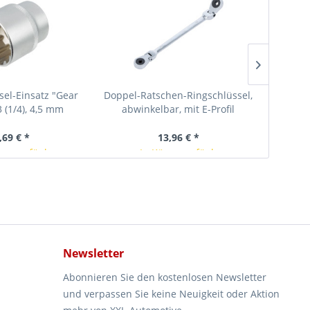
sel-Einsatz "Gear
Doppel-Ratschen-Ringschlüssel,
Doppel-
3 (1/4), 4,5 mm
abwinkelbar, mit E-Profil
abwi
Ringköpfen, SW E6 x E8
Ring
,69 € *
13,96 € *
rze verfügbar
In Kürze verfügbar
Newsletter
Abonnieren Sie den kostenlosen Newsletter
und verpassen Sie keine Neuigkeit oder Aktion