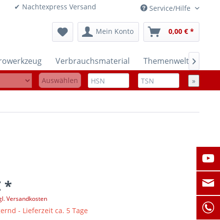
onen ✔ Nachtexpress Versand
Service/Hilfe
Mein Konto
0,00 € *
trowerkzeug
Verbrauchsmaterial
Themenwelten

Auswählen
»
 *
gl. Versandkosten
ernd - Lieferzeit ca. 5 Tage