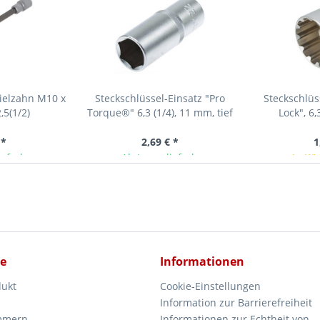
vielzahn M10 x
Steckschlüssel-Einsatz "Pro
Steckschlüs
,5(1/2)
Torque®" 6,3 (1/4), 11 mm, tief
Lock", 6,
 *
2,69 € *
1
ieferbar
Ab Lager lieferbar
In Kü
ce
Informationen
dukt
Cookie-Einstellungen
Information zur Barrierefreiheit
mmern
Informationen zur Echtheit von