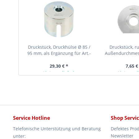
Druckstück, Druckhülse Ø 85 /
Druckstück, ru
95 mm, als Ergänzung für Art.-
Außendurchmes
Nr. 117908, 117904
abgeflacht, aus 
29,30 € *
7,65 €
Ab Lager lieferbar
Ab Lager l
Service Hotline
Shop Servi
Telefonische Unterstützung und Beratung
Defektes Pro
Newsletter
unter: