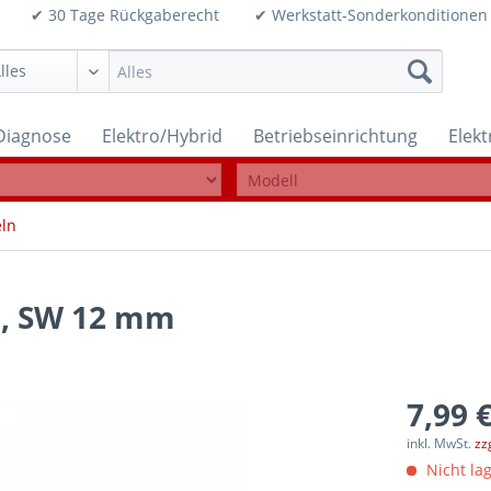
99€ ✔ 30 Tage Rückgaberecht ✔ Werkstatt-Sonderkonditi
Diagnose
Elektro/Hybrid
Betriebseinrichtung
Elek
eln
l, SW 12 mm
7,99 €
inkl. MwSt.
zz
Nicht lag