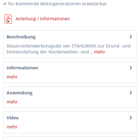
Abzieher Wasserpumpen,- Nockenwellenrad, 2,5 TDI 5-Zyl., 1,5L 4-Zyl. TSI, VAG, wie T10221A, 303-1716
42,75 €*
✔ für kommende Motorgenerationen erweiterbar
Adapter für Gegenhalter Einlassnockenwelle für VAG, Ford 1,0 & 1,5 TSI, wie T10575A, 303-1727
42,40 €*
Anleitung / Informationen
Beschreibung
Steuerzeitenwerkzeugsatz von STAHLMAXX zur Grund- und
Feineinstellung der Nockenwellen- und...
mehr
Informationen
mehr
Anwendung
mehr
Video
mehr