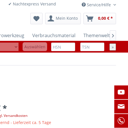
onen ✔ Nachtexpress Versand
Service/Hilfe
Mein Konto
0,00 € *
trowerkzeug
Verbrauchsmaterial
Themenwelten

Auswählen
»
 *
gl. Versandkosten
ernd - Lieferzeit ca. 5 Tage