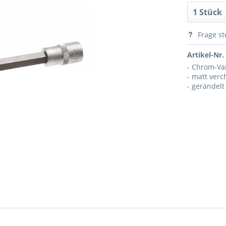
Frage st
Artikel-Nr.
- Chrom-V
- matt ver
- gerändelt