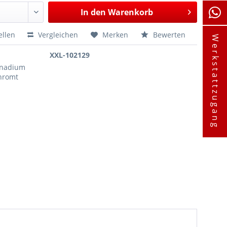
In den
Warenkorb
ellen
Vergleichen
Merken
Bewerten
Werkstattzugang
XXL-102129
anadium
chromt