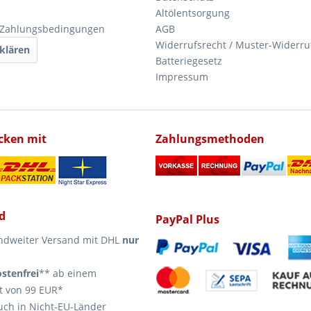
Altölentsorgung
 Zahlungsbedingungen
AGB
Widerrufsrecht / Muster-Widerru
klären
Batteriegesetz
Impressum
icken mit
Zahlungsmethoden
d
PayPal Plus
ndweiter Versand mit DHL
nur
stenfrei
** ab einem
t von 99 EUR*
uch in Nicht-EU-Länder