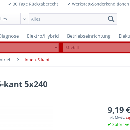
99€ ✔ 30 Tage Rückgaberecht ✔ Werkstatt-Sonderkonditi
Diagnose
Elektro/Hybrid
Betriebseinrichtung
Elek
ntrieb
Innen-6-kant
-6-kant 5x240
9,19 €
inkl. MwSt.
zz
✔
Sofort ve