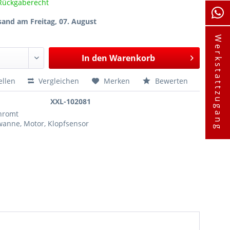
Rückgaberecht
sand am Freitag, 07. August
Werkstattzugang
In den
Warenkorb
ellen
Vergleichen
Merken
Bewerten
XXL-102081
chromt
wanne, Motor, Klopfsensor