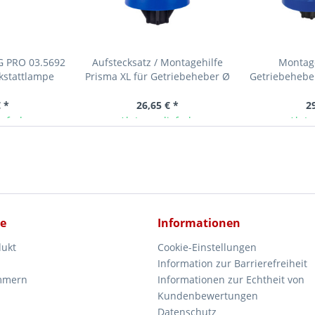
G PRO 03.5692
Aufstecksatz / Montagehilfe
Montage
stattlampe
Prisma XL für Getriebeheber Ø
Getriebeheber
120 mm
+
 *
26,65 € *
2
ieferbar
Ab Lager lieferbar
Ab La
ce
Informationen
dukt
Cookie-Einstellungen
Information zur Barrierefreiheit
mmern
Informationen zur Echtheit von
Kundenbewertungen
Datenschutz