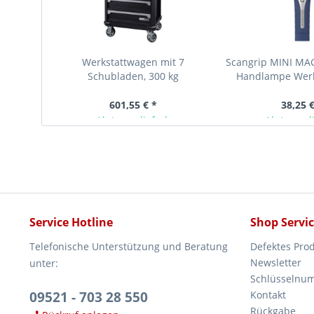
Werkstattwagen mit 7
Scangrip MINI MA
Schubladen, 300 kg
Handlampe Werk
Gesamtbelastbarkeit
601,55 € *
38,25 €
Ab Lager lieferbar
Ab Lager l
Service Hotline
Shop Servi
Telefonische Unterstützung und Beratung
Defektes Pro
Newsletter
unter:
Schlüsselnu
09521 - 703 28 550
Kontakt
Rückgabe