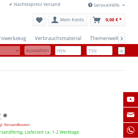
onen ✔ Nachtexpress Versand
Service/Hilfe
Mein Konto
0,00 € *
trowerkzeug
Verbrauchsmaterial
Themenwelten

Auswählen
»
 *
gl. Versandkosten
rsandfertig, Lieferzeit ca. 1-2 Werktage