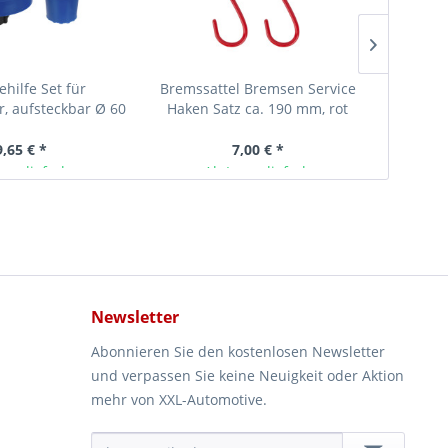
hilfe Set für
Bremssattel Bremsen Service
Profi
, aufsteckbar Ø 60
Haken Satz ca. 190 mm, rot
Aufnah
 120 mm
9,65 € *
7,00 € *
ger lieferbar
Ab Lager lieferbar
Newsletter
Abonnieren Sie den kostenlosen Newsletter
und verpassen Sie keine Neuigkeit oder Aktion
mehr von XXL-Automotive.