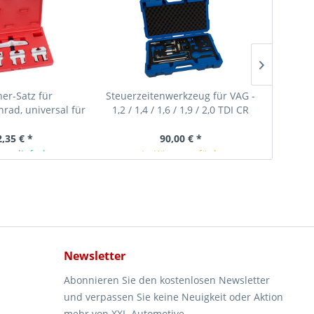
er-Satz für
Steuerzeitenwerkzeug für VAG -
Mo
rad, universal für
1,2 / 1,4 / 1,6 / 1,9 / 2,0 TDI CR
Wellen
 wie VAG T40001
Diesel
2,35 € *
90,00 € *
ger lieferbar
In Kürze verfügbar
Newsletter
Abonnieren Sie den kostenlosen Newsletter
und verpassen Sie keine Neuigkeit oder Aktion
mehr von XXL-Automotive.