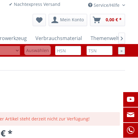
onen ✔ Nachtexpress Versand
Service/Hilfe
Mein Konto
0,00 € *
trowerkzeug
Verbrauchsmaterial
Themenwelten

Auswählen
»
er Artikel steht derzeit nicht zur Verfügung!
 € *