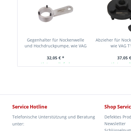
Gegenhalter für Nockenwelle
Abzieher für Noc
und Hochdruckpumpe, wie VAG
wie VAG T
T10051
32,05 € *
37,05 €
Ab Lager lieferbar
Ab Lager l
Service Hotline
Shop Servi
Telefonische Unterstützung und Beratung
Defektes Pro
Newsletter
unter:
Schlüsselnu