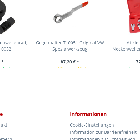
kenwellenrad,
Gegenhalter T10051 Original VW
Abzieh
10052
Spezialwerkzeug
Nockenwellen
VW / Audi
 *
87,20 € *
7
ieferbar
In Kürze verfügbar
Ab La
ce
Informationen
dukt
Cookie-Einstellungen
Information zur Barrierefreiheit
mmern
Informationen zur Echtheit von