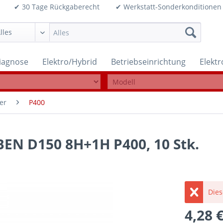
99€ ✔ 30 Tage Rückgaberecht ✔ Werkstatt-Sonderkonditi
iagnose
Elektro/Hybrid
Betriebseinrichtung
Elekt
er
P400
EN D150 8H+1H P400, 10 Stk.
Dies
4,28 €