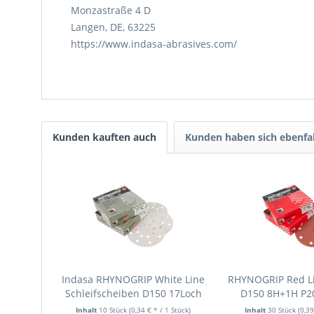
Monzastraße 4 D
Langen, DE, 63225
https://www.indasa-abrasives.com/
Kunden kauften auch
Kunden haben sich ebenfa
Indasa RHYNOGRIP White Line
RHYNOGRIP Red L
Schleifscheiben D150 17Loch
D150 8H+1H P20
Körnung P400, 10 Stk.
Inhalt
10 Stück
(0,34 € * / 1 Stück)
Inhalt
30 Stück
(0,39