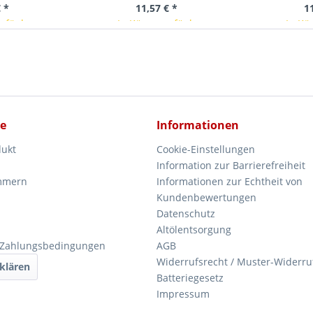
 *
11,57 € *
1
erfügbar
In Kürze verfügbar
In Kü
ce
Informationen
dukt
Cookie-Einstellungen
Information zur Barrierefreiheit
mmern
Informationen zur Echtheit von
Kundenbewertungen
Datenschutz
Altölentsorgung
 Zahlungsbedingungen
AGB
Widerrufsrecht / Muster-Widerru
klären
Batteriegesetz
Impressum