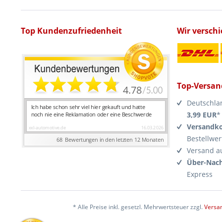
Top Kundenzufriedenheit
Wir versch
Top-Versan
Deutschla
3,99 EUR
*
Versandko
Bestellwer
Versand a
Über-Nach
Express
* Alle Preise inkl. gesetzl. Mehrwertsteuer zzgl.
Versa