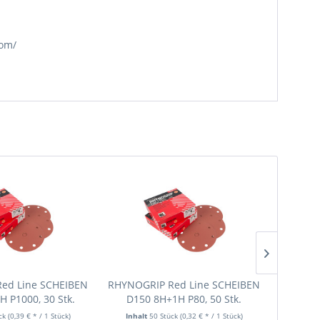
com/
ed Line SCHEIBEN
RHYNOGRIP Red Line SCHEIBEN
RHYNOGR
 P1000, 30 Stk.
D150 8H+1H P80, 50 Stk.
D150
ück
(0,39 € * / 1 Stück)
Inhalt
50 Stück
(0,32 € * / 1 Stück)
Inhal