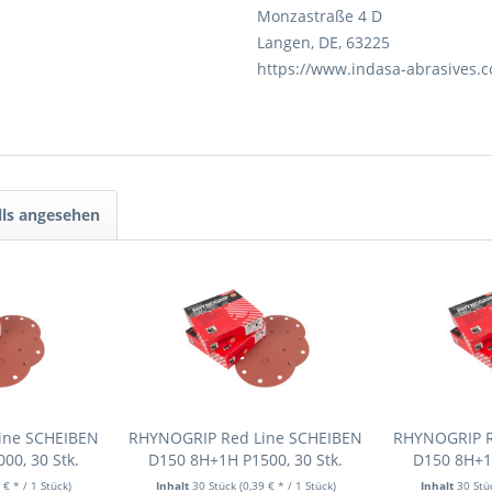
Monzastraße 4 D
Langen, DE, 63225
https://www.indasa-abrasives.
lls angesehen
ine SCHEIBEN
RHYNOGRIP Red Line SCHEIBEN
RHYNOGRIP R
00, 30 Stk.
D150 8H+1H P1500, 30 Stk.
D150 8H+1H
 € * / 1 Stück)
Inhalt
30 Stück
(0,39 € * / 1 Stück)
Inhalt
30 St