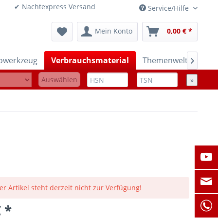
onen ✔ Nachtexpress Versand
Service/Hilfe
Mein Konto
0,00 € *
rowerkzeug
Verbrauchsmaterial
Themenwelten

Auswählen
»
er Artikel steht derzeit nicht zur Verfügung!
 *