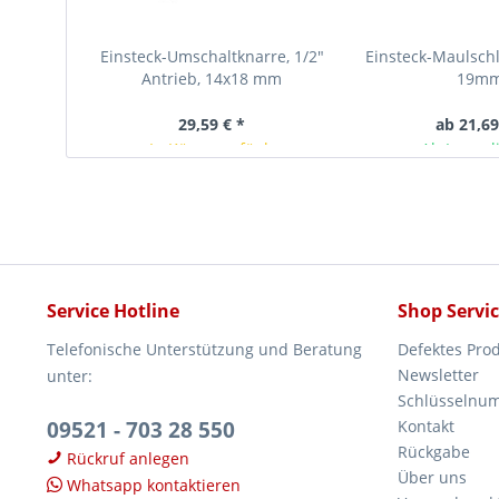
Einsteck-Umschaltknarre, 1/2"
Einsteck-Maulsch
Antrieb, 14x18 mm
19m
29,59 € *
ab 21,69
In Kürze verfügbar
Ab Lager l
Service Hotline
Shop Servi
Telefonische Unterstützung und Beratung
Defektes Pro
Newsletter
unter:
Schlüsselnu
09521 - 703 28 550
Kontakt
Rückgabe
Rückruf anlegen
Über uns
Whatsapp kontaktieren