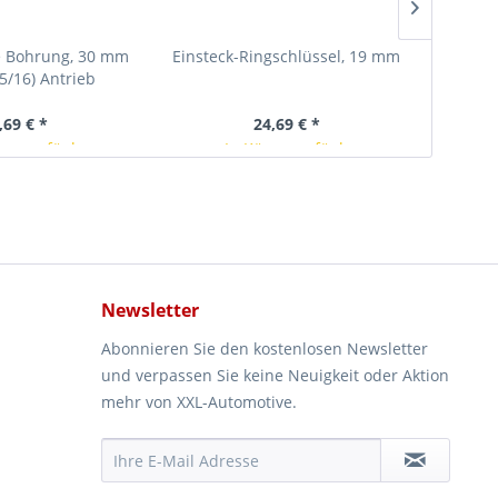
e Bohrung, 30 mm
Einsteck-Ringschlüssel, 19 mm
Einstec
(5/16) Antrieb
,69 € *
24,69 € *
rze verfügbar
In Kürze verfügbar
Newsletter
Abonnieren Sie den kostenlosen Newsletter
und verpassen Sie keine Neuigkeit oder Aktion
mehr von XXL-Automotive.