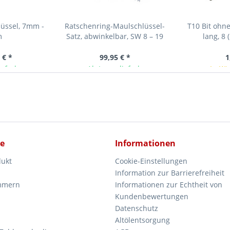
lüssel, 7mm -
Ratschenring-Maulschlüssel-
T10 Bit ohn
m
Satz, abwinkelbar, SW 8 – 19
lang, 8 
mm, 12-tlg.
 € *
99,95 € *
1
ieferbar
Ab Lager lieferbar
In Kü
ce
Informationen
dukt
Cookie-Einstellungen
Information zur Barrierefreiheit
mmern
Informationen zur Echtheit von
Kundenbewertungen
Datenschutz
Altölentsorgung