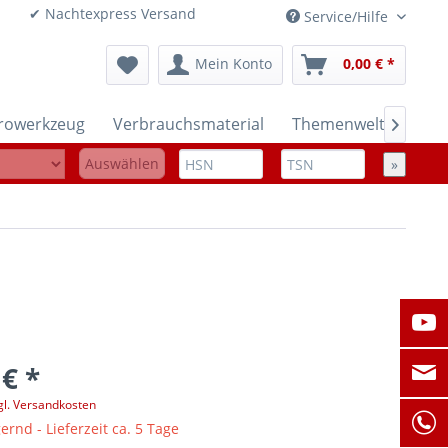
onen ✔ Nachtexpress Versand
Service/Hilfe
Mein Konto
0,00 € *
trowerkzeug
Verbrauchsmaterial
Themenwelten

Auswählen
»
 € *
gl. Versandkosten
ernd - Lieferzeit ca. 5 Tage