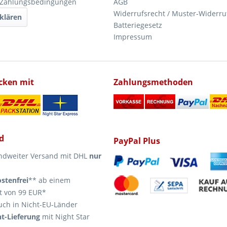
 Zahlungsbedingungen
AGB
Widerrufsrecht / Muster-Widerru
klären
Batteriegesetz
Impressum
icken mit
Zahlungsmethoden
d
PayPal Plus
ndweiter Versand mit DHL
nur
stenfrei
** ab einem
t von 99 EUR*
uch in Nicht-EU-Länder
t-Lieferung
mit Night Star