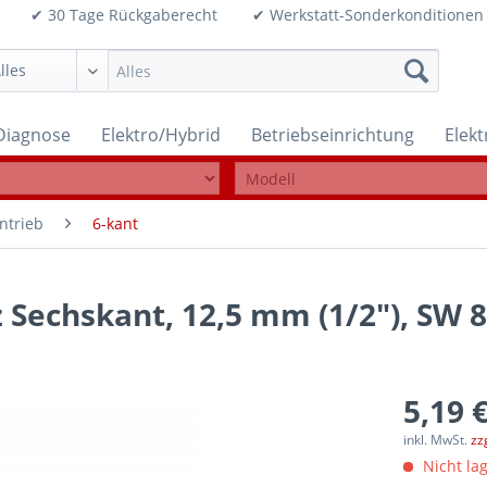
99€ ✔ 30 Tage Rückgaberecht ✔ Werkstatt-Sonderkonditi
Diagnose
Elektro/Hybrid
Betriebseinrichtung
Elek
ntrieb
6-kant
z Sechskant, 12,5 mm (1/2"), SW
5,19 €
inkl. MwSt.
zz
Nicht lag