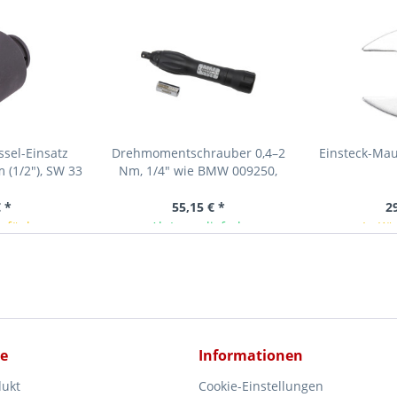
ssel-Einsatz
Drehmomentschrauber 0,4–2
Einsteck-Mau
 (1/2"), SW 33
Nm, 1/4" wie BMW 009250,
009460
 *
55,15 € *
2
erfügbar
Ab Lager lieferbar
In Kü
ce
Informationen
dukt
Cookie-Einstellungen