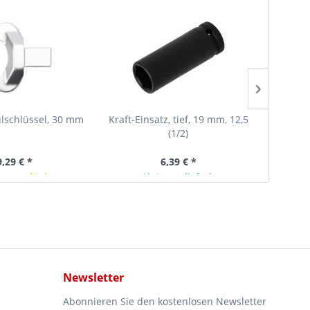
lschlüssel, 30 mm
Kraft-Einsatz, tief, 19 mm, 12,5
Kraft-Ei
(1/2)
9,29 € *
6,39 € *
rze verfügbar
Ab Lager lieferbar
Newsletter
Abonnieren Sie den kostenlosen Newsletter