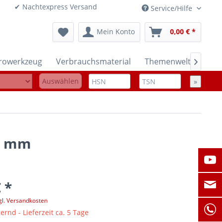
onen ✔ Nachtexpress Versand
Service/Hilfe
Mein Konto
0,00 € *
trowerkzeug
Verbrauchsmaterial
Themenwelten

Auswählen
»
 8 mm
 *
gl. Versandkosten
ernd - Lieferzeit ca. 5 Tage