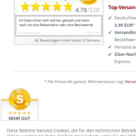
Top-Versan
Deutschla
3,99 EUR
*
Versandko
Bestellwer
Versand a
Über-Nach
Express
* Alle Preise inkl. gesetzl. Mehrwertsteuer zzgl.
Versa
SEHR GUT
4.99 / 5
aus 17476
Diese Website benutzt Cookies, die für den technischen Betrieb
Bewertungen