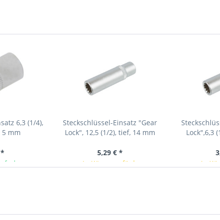
atz 6,3 (1/4),
Steckschlüssel-Einsatz "Gear
Steckschlüs
, 5 mm
Lock", 12,5 (1/2), tief, 14 mm
Lock",6,3 (
 *
5,29 € *
3
ieferbar
In Kürze verfügbar
In Kü