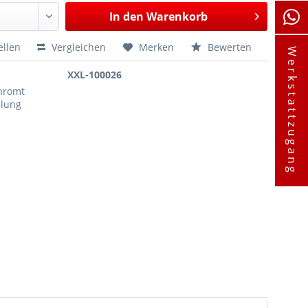
In den
Warenkorb
ellen
Vergleichen
Merken
Bewerten
Werkstattzugang
XXL-100026
chromt
elung