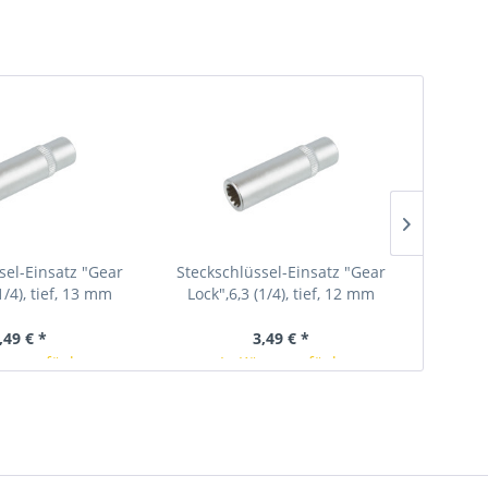
sel-Einsatz "Gear
Steckschlüssel-Einsatz "Gear
Stecks
1/4), tief, 13 mm
Lock",6,3 (1/4), tief, 12 mm
Lock"
,49 € *
3,49 € *
rze verfügbar
In Kürze verfügbar