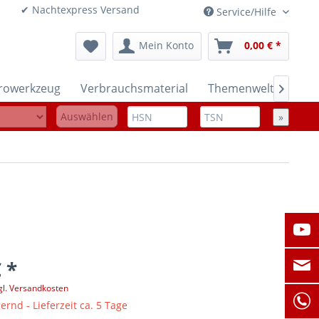
onen ✔ Nachtexpress Versand
Service/Hilfe
Mein Konto
0,00 € *
trowerkzeug
Verbrauchsmaterial
Themenwelten

Auswählen
»
 *
gl. Versandkosten
ernd - Lieferzeit ca. 5 Tage