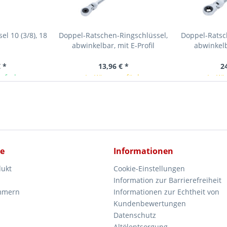
l 10 (3/8), 18
Doppel-Ratschen-Ringschlüssel,
Doppel-Ratsc
abwinkelbar, mit E-Profil
abwinkelb
Ringköpfen, SW E6 x E8
Ringköpfe
 *
13,96 € *
2
ieferbar
In Kürze verfügbar
In Kü
ce
Informationen
dukt
Cookie-Einstellungen
Information zur Barrierefreiheit
mmern
Informationen zur Echtheit von
Kundenbewertungen
Datenschutz
Altölentsorgung