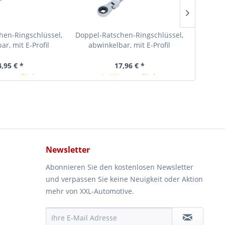
hen-Ringschlüssel,
Doppel-Ratschen-Ringschlüssel,
Doppel-
ar, mit E-Profil
abwinkelbar, mit E-Profil
abwi
n, SW E20 x...
Ringköpfen, SW E14 x...
Ring
4,95 € *
17,96 € *
rze verfügbar
In Kürze verfügbar
Newsletter
Abonnieren Sie den kostenlosen Newsletter
und verpassen Sie keine Neuigkeit oder Aktion
mehr von XXL-Automotive.