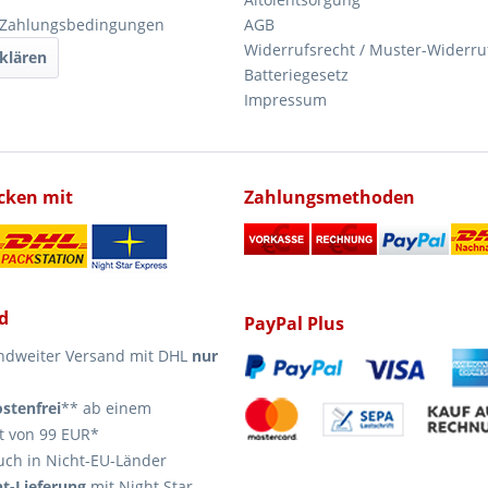
 Zahlungsbedingungen
AGB
Widerrufsrecht / Muster-Widerru
klären
Batteriegesetz
Impressum
icken mit
Zahlungsmethoden
d
PayPal Plus
ndweiter Versand mit DHL
nur
stenfrei
** ab einem
t von 99 EUR*
uch in Nicht-EU-Länder
t-Lieferung
mit Night Star