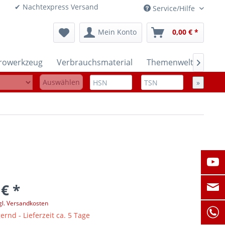
onen ✔ Nachtexpress Versand
Service/Hilfe
Mein Konto
0,00 € *
trowerkzeug
Verbrauchsmaterial
Themenwelten

Auswählen
»
 € *
gl. Versandkosten
ernd - Lieferzeit ca. 5 Tage