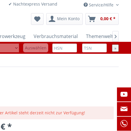
onen ✔ Nachtexpress Versand
Service/Hilfe
Mein Konto
0,00 € *
trowerkzeug
Verbrauchsmaterial
Themenwelten

Auswählen
»
er Artikel steht derzeit nicht zur Verfügung!
 € *