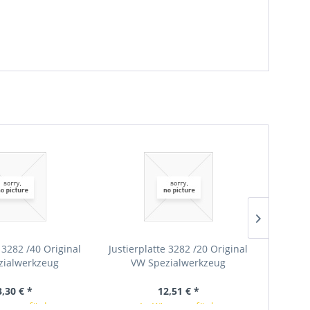
e 3282 /40 Original
Justierplatte 3282 /20 Original
Abstüt
zialwerkzeug
VW Spezialwerkzeug
für G
3,30 € *
12,51 € *
rze verfügbar
In Kürze verfügbar