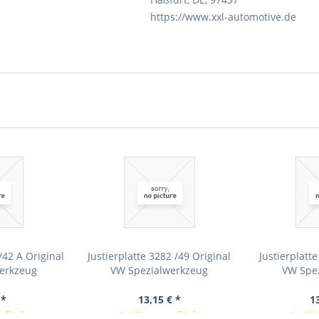
https://www.xxl-automotive.de
/42 A Original
Justierplatte 3282 /49 Original
Justierplatt
erkzeug
VW Spezialwerkzeug
VW Spe
 *
13,15 € *
1
erfügbar
In Kürze verfügbar
In Kü