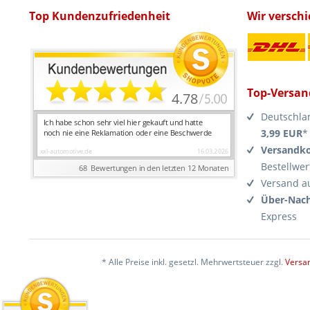
Top Kundenzufriedenheit
Wir versch
Top-Versan
Deutschla
3,99 EUR
*
Versandko
Bestellwer
Versand a
Über-Nach
Express
* Alle Preise inkl. gesetzl. Mehrwertsteuer zzgl.
Versa