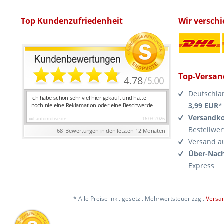
Top Kundenzufriedenheit
Wir versch
Top-Versan
Deutschla
3,99 EUR
*
Versandko
Bestellwer
Versand a
Über-Nach
Express
* Alle Preise inkl. gesetzl. Mehrwertsteuer zzgl.
Versa