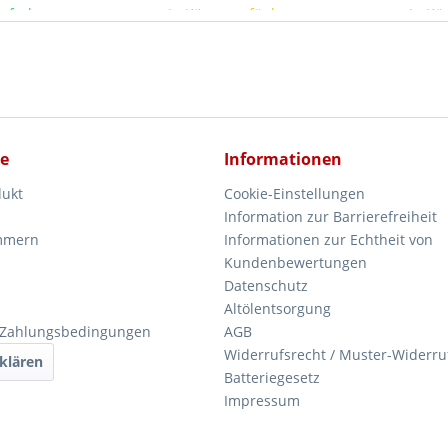
ieferbar
In Kürze verfügbar
In Kü
ce
Informationen
dukt
Cookie-Einstellungen
Information zur Barrierefreiheit
mmern
Informationen zur Echtheit von
Kundenbewertungen
Datenschutz
Altölentsorgung
 Zahlungsbedingungen
AGB
Widerrufsrecht / Muster-Widerru
klären
Batteriegesetz
Impressum