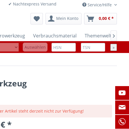
onen ✔ Nachtexpress Versand
Service/Hilfe
Mein Konto
0,00 € *
trowerkzeug
Verbrauchsmaterial
Themenwelten

Auswählen
»
erkzeug
er Artikel steht derzeit nicht zur Verfügung!
 € *