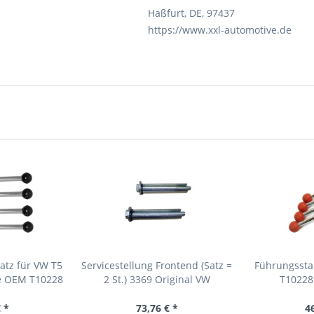
Haßfurt, DE, 97437
https://www.xxl-automotive.de
atz für VW T5
Servicestellung Frontend (Satz =
Führungsstan
e OEM T10228
2 St.) 3369 Original VW
T10228
Spezialwerkzeug
Spezi
 *
73,76 € *
4