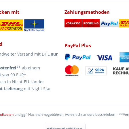
icken mit
Zahlungsmethoden
d
PayPal Plus
ndweiter Versand mit DHL
nur
stenfrei
** ab einem
t von 99 EUR*
uch in Nicht-EU-Länder
t-Lieferung
mit Night Star
ndkosten
und ggf. Nachnahmegebühren, wenn nicht anders beschrieben | **Vers