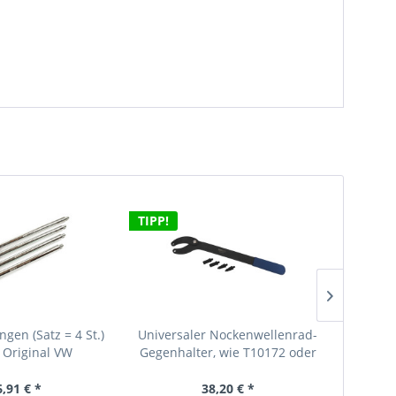
TIPP!
gen (Satz = 4 St.)
Universaler Nockenwellenrad-
Ausbau
 Original VW
Gegenhalter, wie T10172 oder
fü
alwerkzeug
3036
Servic
6,91 € *
38,20 € *