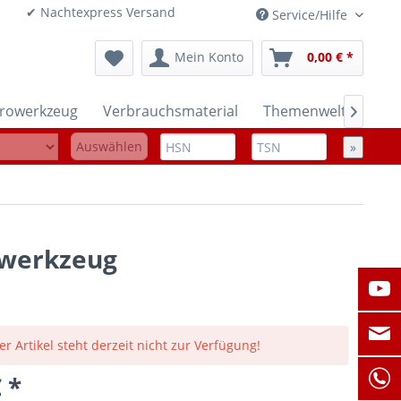
onen ✔ Nachtexpress Versand
Service/Hilfe
Mein Konto
0,00 € *
trowerkzeug
Verbrauchsmaterial
Themenwelten

Auswählen
»
alwerkzeug
er Artikel steht derzeit nicht zur Verfügung!
 *