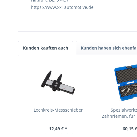
https://www.xxl-automotive.de
Kunden kauften auch
Kunden haben sich ebenfa
Lochkreis-Messschieber
Spezialwerk
Zahnriemen, für F
Peugeot, Iveco 
12,49 € *
60,15 €
Ab Lager lieferbar
Ab Lager l