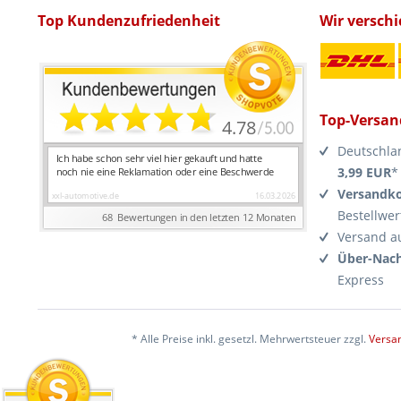
Top Kundenzufriedenheit
Wir versch
Top-Versan
Deutschla
3,99 EUR
*
Versandko
Bestellwer
Versand a
Über-Nach
Express
* Alle Preise inkl. gesetzl. Mehrwertsteuer zzgl.
Versa