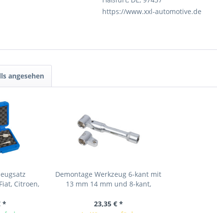
https://www.xxl-automotive.de
lls angesehen
zeugsatz
Demontage Werkzeug 6-kant mit
iat, Citroen,
13 mm 14 mm und 8-kant,
mit 2.3L...
Federbein Domlager...
 *
23,35 € *
ieferbar
In Kürze verfügbar