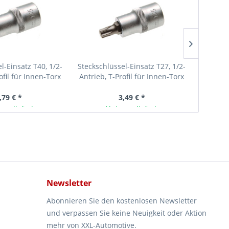
l-Einsatz T40, 1/2-
Steckschlüssel-Einsatz T27, 1/2-
Kraft-B
ofil für Innen-Torx
Antrieb, T-Profil für Innen-Torx
hrauben
Schrauben
,79 € *
3,49 € *
ger lieferbar
Ab Lager lieferbar
Newsletter
Abonnieren Sie den kostenlosen Newsletter
und verpassen Sie keine Neuigkeit oder Aktion
mehr von XXL-Automotive.