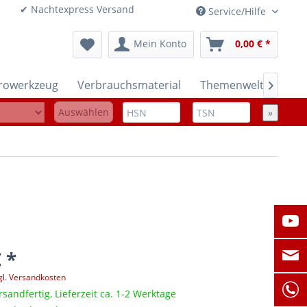
onen ✔ Nachtexpress Versand
Service/Hilfe
Mein Konto
0,00 € *
trowerkzeug
Verbrauchsmaterial
Themenwelten

Auswählen
»
 *
gl. Versandkosten
rsandfertig, Lieferzeit ca. 1-2 Werktage