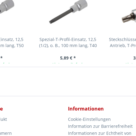
Einsatz, 12,5
Spezial-T-Profil-Einsatz, 12,5
Steckschlüsse
 mm lang, T50
(1/2), o. B., 100 mm lang, T40
Antrieb, T-Pr
Sc
 *
5,89 € *
3
ieferbar
Ab Lager lieferbar
Ab La
ce
Informationen
dukt
Cookie-Einstellungen
Information zur Barrierefreiheit
mmern
Informationen zur Echtheit von