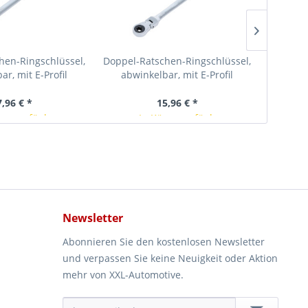
hen-Ringschlüssel,
Doppel-Ratschen-Ringschlüssel,
Ratschen
ar, mit E-Profil
abwinkelbar, mit E-Profil
n, SW E14 x...
Ringköpfen, SW E10 x...
7,96 € *
15,96 € *
rze verfügbar
In Kürze verfügbar
Newsletter
Abonnieren Sie den kostenlosen Newsletter
und verpassen Sie keine Neuigkeit oder Aktion
mehr von XXL-Automotive.