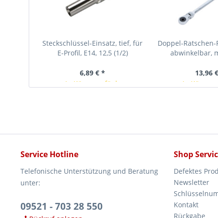
Steckschlüssel-Einsatz, tief, für
Doppel-Ratschen-R
E-Profil, E14, 12,5 (1/2)
abwinkelbar, mi
Ringköpfen, S
6,89 € *
13,96 €
In Kürze verfügbar
In Kürze v
Service Hotline
Shop Servi
Telefonische Unterstützung und Beratung
Defektes Pro
Newsletter
unter:
Schlüsselnu
09521 - 703 28 550
Kontakt
Rückgabe