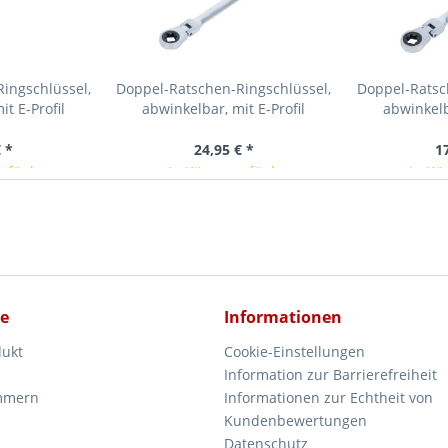
ingschlüssel,
Doppel-Ratschen-Ringschlüssel,
Doppel-Ratsc
t E-Profil
abwinkelbar, mit E-Profil
abwinkelb
W E6 x E8
Ringköpfen, SW E20 x...
Ringköpfe
 *
24,95 € *
1
erfügbar
In Kürze verfügbar
In Kü
ce
Informationen
dukt
Cookie-Einstellungen
Information zur Barrierefreiheit
mmern
Informationen zur Echtheit von
Kundenbewertungen
Datenschutz