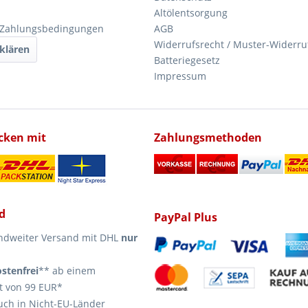
Altölentsorgung
 Zahlungsbedingungen
AGB
Widerrufsrecht / Muster-Widerru
klären
Batteriegesetz
Impressum
icken mit
Zahlungsmethoden
d
PayPal Plus
ndweiter Versand mit DHL
nur
stenfrei
** ab einem
t von 99 EUR*
uch in Nicht-EU-Länder