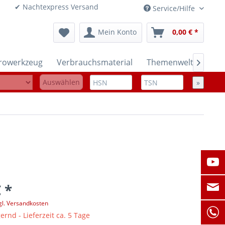
onen ✔ Nachtexpress Versand
Service/Hilfe
Mein Konto
0,00 € *
trowerkzeug
Verbrauchsmaterial
Themenwelten

Auswählen
»
 *
gl. Versandkosten
ernd - Lieferzeit ca. 5 Tage