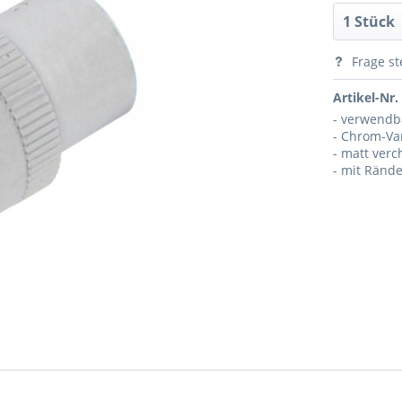
Frage st
Artikel-Nr.
- verwendba
- Chrom-Va
- matt ver
- mit Ränd