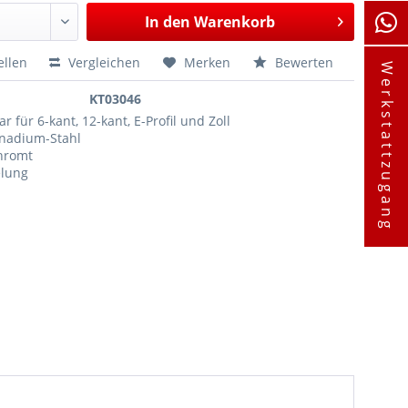
In den
Warenkorb
ellen
Vergleichen
Merken
Bewerten
Werkstattzugang
KT03046
r für 6-kant, 12-kant, E-Profil und Zoll
nadium-Stahl
chromt
elung