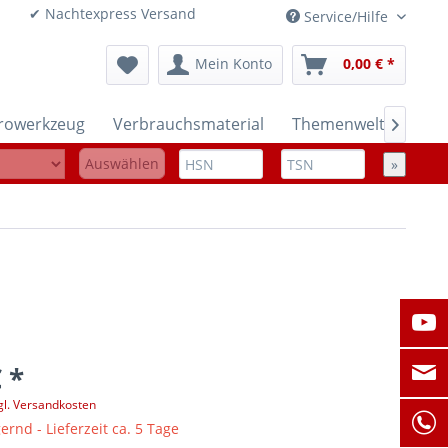
onen ✔ Nachtexpress Versand
Service/Hilfe
Mein Konto
0,00 € *
trowerkzeug
Verbrauchsmaterial
Themenwelten

Auswählen
»
 *
gl. Versandkosten
ernd - Lieferzeit ca. 5 Tage