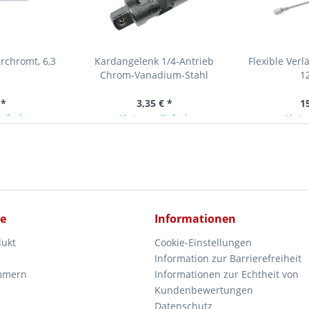
erchromt, 6,3
Kardangelenk 1/4-Antrieb
Flexible Ver
Chrom-Vanadium-Stahl
12
 *
3,35 € *
1
ieferbar
Ab Lager lieferbar
Ab La
ce
Informationen
dukt
Cookie-Einstellungen
Information zur Barrierefreiheit
mmern
Informationen zur Echtheit von
Kundenbewertungen
Datenschutz