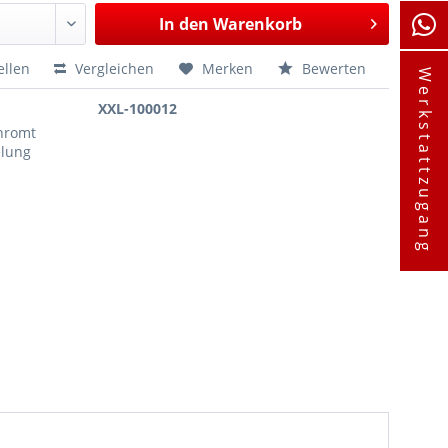
In den
Warenkorb
ellen
Vergleichen
Merken
Bewerten
Werkstattzugang
XXL-100012
chromt
elung