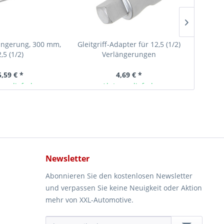
längerung, 300 mm,
Gleitgriff-Adapter für 12,5 (1/2)
Kippver
,5 (1/2)
Verlängerungen
ve
5,59 € *
4,69 € *
ger lieferbar
Ab Lager lieferbar
Newsletter
Abonnieren Sie den kostenlosen Newsletter
und verpassen Sie keine Neuigkeit oder Aktion
mehr von XXL-Automotive.