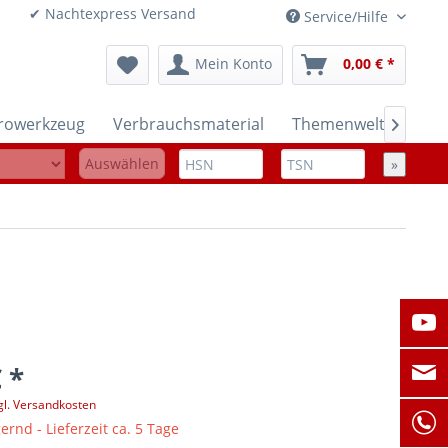
onen ✔ Nachtexpress Versand
Service/Hilfe
Mein Konto
0,00 € *
trowerkzeug
Verbrauchsmaterial
Themenwelten

Auswählen
»
 *
gl. Versandkosten
ernd - Lieferzeit ca. 5 Tage